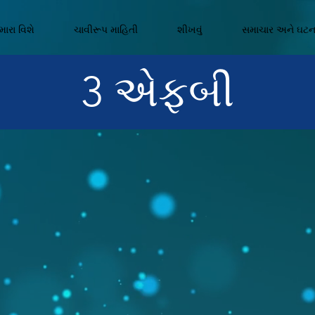
ારા વિશે
ચાવીરૂપ માહિતી
શીખવું
સમાચાર અને ઘટ
3 એફબી