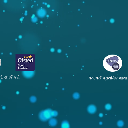
ો સંપર્ક કરો
વેન્ટવર્થ પ્રાથમિક શાળ