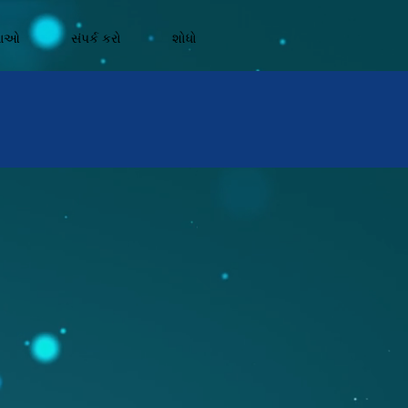
નાઓ
સંપર્ક કરો
શોધો