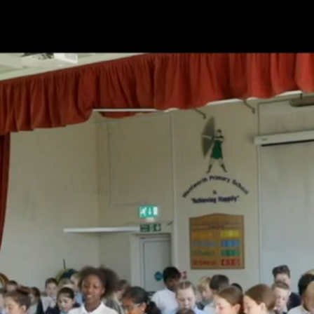
ારા વિશે
ચાવીરૂપ માહિતી
શીખવું
સમાચાર અને ઘટ