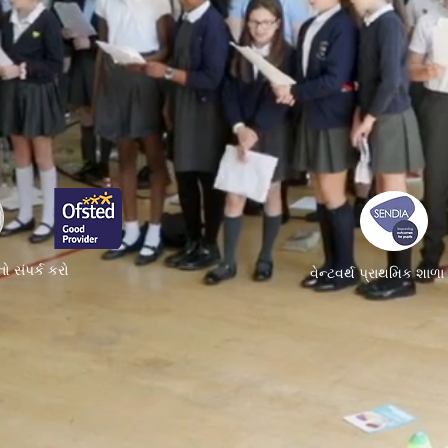
ો સંપર્ક કરો
વેન્ટવર્થ પ્રાથમિક શાળ