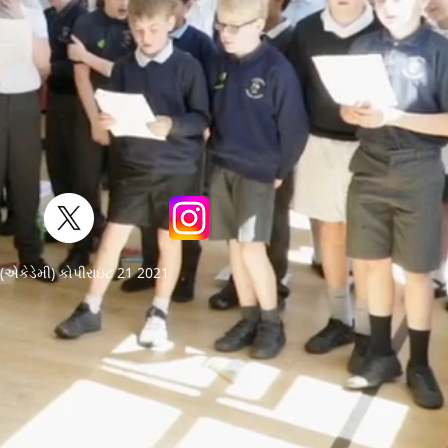
ા (એકેડેમી) કોપીરાઇટ 21 2021