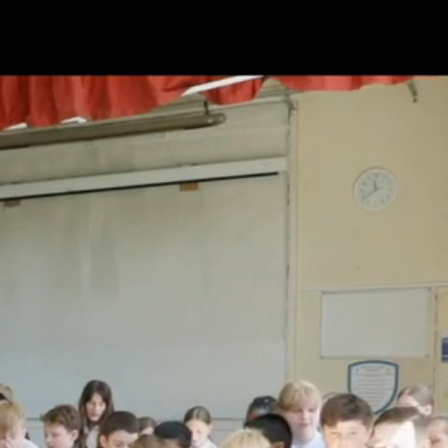
નાઓ
સંપર્ક કરો
શોધો