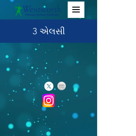
3 એલસી