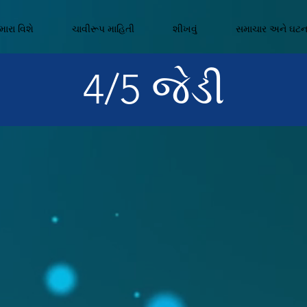
ારા વિશે
ચાવીરૂપ માહિતી
શીખવું
સમાચાર અને ઘટ
4/5 જેડી