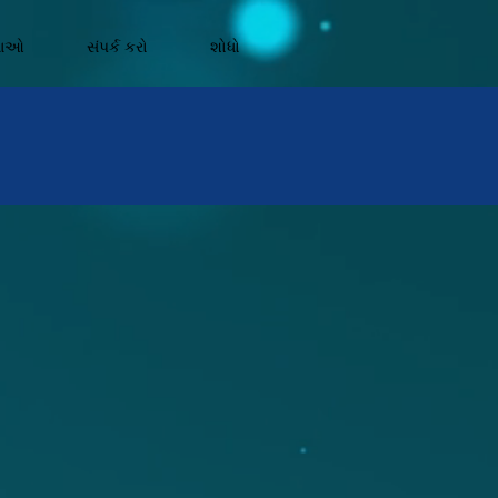
નાઓ
સંપર્ક કરો
શોધો