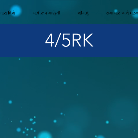
ારા વિશે
ચાવીરૂપ માહિતી
શીખવું
સમાચાર અને ઘટ
4/5RK