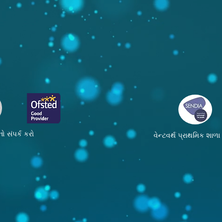
ો સંપર્ક કરો
વેન્ટવર્થ પ્રાથમિક શાળ