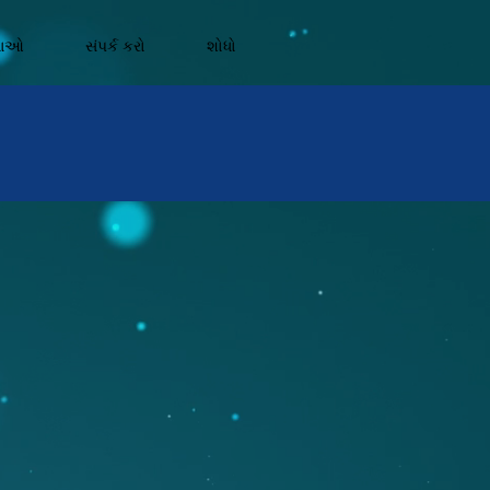
નાઓ
સંપર્ક કરો
શોધો