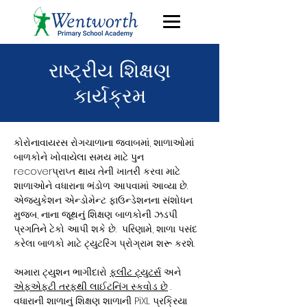
રાષ્ટ્રીય શિક્ષણ
કાર્યક્રમ
કોરોનાવાયરસ રોગચાળાના જવાબમાં, શાળાઓમાં
બાળકોને ખોવાયેલા સમય માટે પુન
recoverપ્રાપ્ત થાય તેની ખાતરી કરવા માટે
શાળાઓને વધારાના ભંડોળ આપવામાં આવ્યા છે.
એજ્યુકેશન એન્ડોમેન્ટ ફાઉન્ડેશનના સંશોધન
મુજબ, નાના જૂથનું શિક્ષણ બાળકોની ઝડપી
પ્રગતિને ટેકો આપી શકે છે.
પરિણામે, શાળા પસંદ
કરેલા બાળકો માટે ટ્યુટરિંગ પ્રોગ્રામ શરૂ કરશે.
અમારા ટ્યુશન ભાગીદારો
ફ્લીટ ટ્યુટર્સ
અને
એફએફટી તરફથી લાઈટનિંગ સ્કવોડ છે
.
વધારાની શાળાનું શિક્ષણ શાળાની PiXL પ્રક્રિયા