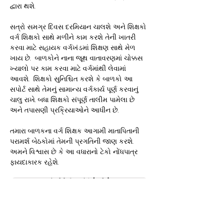
દ્વારા થશે.
સત્રો સમગ્ર દિવસ દરમિયાન ચાલશે અને શિક્ષકો
વર્ગ શિક્ષકો સાથે મળીને કામ કરશે તેની ખાતરી
કરવા માટે સહાયક વર્ગખંડમાં શિક્ષણ સાથે મેળ
ખાય છે.
બાળકોને નાના જૂથ વાતાવરણમાં ચોક્કસ
ખ્યાલો પર કામ કરવા માટે વર્ગમાંથી લેવામાં
આવશે.
શિક્ષકો સુનિશ્ચિત કરશે કે બાળકો આ
સપોર્ટ સાથે તેમનું સામાન્ય વર્ગકાર્ય પૂર્ણ કરવાનું
ચાલુ રાખે. બધા શિક્ષકો સંપૂર્ણ તાલીમ પામેલા છે
અને તપાસણી પ્રક્રિયાઓને આધીન છે.
તમારા બાળકના વર્ગ શિક્ષક આગામી માતાપિતાની
પરામર્શ બેઠકોમાં તેમની પ્રગતિની જાણ કરશે.
અમને વિશ્વાસ છે કે આ વધારાનો ટેકો નોંધપાત્ર
ફાયદાકારક રહેશે.
એનટીપી ઉપાડ ફોર્મ (ફ્લીટ)
એનટીપી ઉપાડ ફોર્મ (એફએફટી)