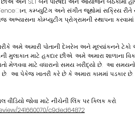
છીએ અને SLT બંને પરિષદો અને આયોજન બેઠકોમાં હા
enceાન, કમ્પ્યુટિંગ અને સંગીત જૂથોમાં સક્રિય રીતે સામે
અભ્યાસના કોમ્પ્યુટીંગ પ્રોગ્રામની સ્થાપના કરવામાં
ીકે અમે અમારી પોતાની દેખરેખ અને મૂલ્યાંકનને ટેકો 
ની મુલાકાત માટે હકદાર છીએ. અમે અમારા શાળાના વિકાસ
તો મેળવવા માટે વધારાનો સમય ખરીદ્યો છે.
આ સમયનો 
છે.
આ પેકેજ ખાતરી કરે છે કે અમારા કામમાં પડકાર છે.
 વીડિયો જોવા માટે નીચેની લિંક પર ક્લિક કરો.
review/241660070/c9ded64872