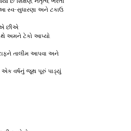
થયો છે
શિક્ષણ, નેતૃત્વ, ભરતી
ી. આ સ્વ-સુધારણા અને ટકાઉ
રીએ છીએ:
થે અમને ટેકો આપ્યો.
સ્ટાફને તાલીમ આપવા અને
વર્ષનું જૂથ પૂરું પાડ્યું.