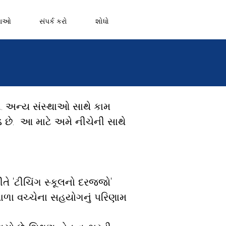
નાઓ
સંપર્ક કરો
શોધો
 અન્ય સંસ્થાઓ સાથે કામ
 છે.
આ માટે અમે નીચેની સાથે
તે 'ટીચિંગ સ્કૂલનો દરજ્જો'
ાળા વચ્ચેના સહયોગનું પરિણામ