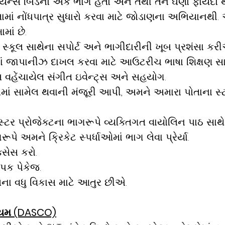
એલાયન્સ બિડનો એક ભાગ હતો અને તેથી તેને ઘણો ફાયદો 
વત્તામાં નોંધપાત્ર સુધારો કરવા માટે જોડાણના અભિયાનથ
ાં છે.
મર સ્કૂલ સાથેના સપોર્ટ અને ભાગીદારીની ખૂબ પ્રશંસા ક
માં જાપાનીઝ દાખલ કરવા માટે આઉટરીચ ભાષા શિક્ષણ સા
 વહેંચાયેલ સંગીત ઇવેન્ટ્સ અને સહયોગ.
રામમાં સામેલ થવાની મંજૂરી આપી, અમને અમારા પોતાના 
ટર પ્રોજેક્ટના ભાગરૂપે વ્યક્તિગત વાયોલિન પાઠ સાથે એક 
 અમને ક્રિકેટ સ્પર્ધાઓમાં ભાગ લેવા પ્રેર્યા.
્સેસ કરો.
યાપક પેકેજ.
સના વધુ વિકાસ માટે આતુર છીએ.
ર્ટિયમ (DASCO)