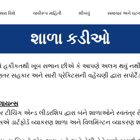
ારા વિશે
ચાવીરૂપ માહિતી
શીખવું
સમાચાર અને ઘટ
શાળા કડીઓ
 હકીકતથી ખૂબ સભાન છીએ કે આપણે અલગ થવું નથી.
ર સહકાર અને સારી પ્રેક્ટિસની વહેંચણી દ્વારા સપોર્ટેડ
 એલાયન્સ
ટીચિંગ એન્ડ લીડરશિપ દ્વારા બંને શાળાઓને સ્વતંત્ર રી
ડાર્ટફોર્ડ વ્યાકરણ શાળા અને વિલમિંગ્ટન વ્યાકરણ શ