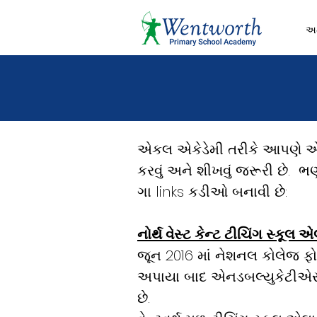
અમ
એકલ એકેડેમી તરીકે આપણે એ
કરવું અને શીખવું જરૂરી છે.
ભણત
ગા links કડીઓ બનાવી છે:
નોર્થ વેસ્ટ કેન્ટ ટીચિંગ સ્કૂલ
જૂન 2016 માં નેશનલ કોલેજ ફોર 
અપાયા બાદ એનડબલ્યુકેટીએસએ 
છે.