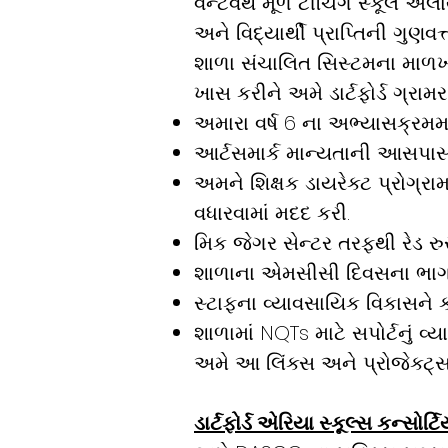
વેન્ટવર્થ મૂળ ટીચિંગ સ્કૂલ 
અને વિદ્યાર્થી પ્રાપ્તિની ગુણ
શાળા સંચાલિત સિસ્ટમના માળખામ
ખાસ કરીને અમે ડાર્ટફોર્ડ ગ્રા
અમારા વર્ષ 6 ના અભ્યાસક્રમ
આર્ટસમાર્ક માન્યતાની આસપાસ
અમને શિક્ષક ડાયરેક્ટ પ્રોગ્
વધારવામાં મદદ કરી.
મિક જેગર સેન્ટર તરફથી રેડ રુસ્
શાળાના એમસીસી દિવસના ભાગરૂપે
સ્ટાફના વ્યાવસાયિક વિકાસને ક
શાળામાં NQTs માટે સપોર્ટનું વ્
અમે આ લિંક્સ અને પ્રોજેક્ટ્
ડાર્ટફોર્ડ એરિયા સ્કૂલ્સ કન્સો