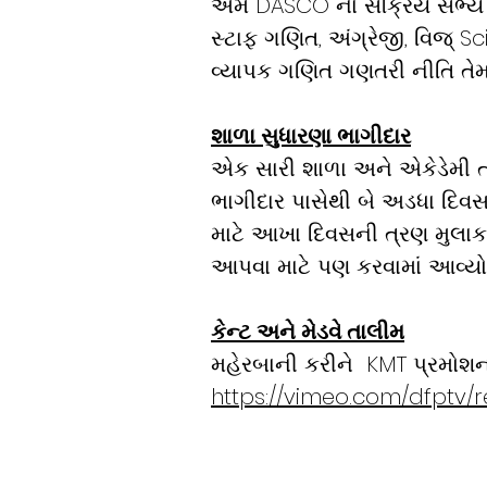
અમે DASCO ના સક્રિય સભ્ય 
સ્ટાફ ગણિત, અંગ્રેજી, વિજ્ Sci
વ્યાપક ગણિત ગણતરી નીતિ તેમજ 
શાળા સુધારણા ભાગીદાર
એક સારી શાળા અને એકેડેમી તર
ભાગીદાર પાસેથી બે અડધા દિવસ
માટે આખા દિવસની ત્રણ મુલાકા
આપવા માટે પણ કરવામાં આવ્યો 
કેન્ટ અને મેડવે તાલીમ
મહેરબાની કરીને
KMT પ્રમોશનલ
https://vimeo.com/dfptv/