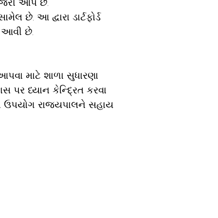
જરી આપે છે.
લ છે. આ દ્વારા ડાર્ટફોર્ડ
 આવી છે.
આપવા માટે શાળા સુધારણા
 પર ધ્યાન કેન્દ્રિત કરવા
ઉપયોગ રાજ્યપાલને સહાય