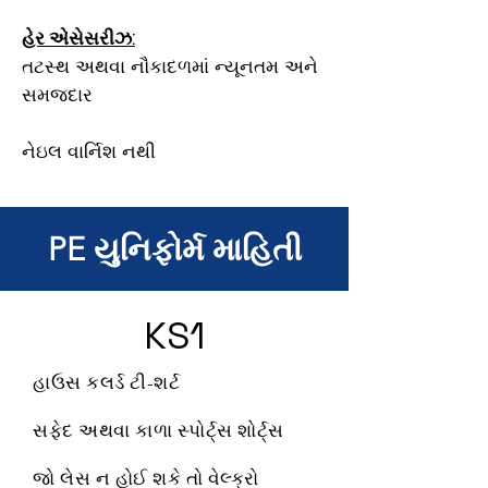
હેર એસેસરીઝ:
તટસ્થ અથવા નૌકાદળમાં ન્યૂનતમ અને
સમજદાર
નેઇલ વાર્નિશ નથી
PE યુનિફોર્મ માહિતી
KS1
હાઉસ કલર્ડ ટી-શર્ટ
સફેદ અથવા કાળા સ્પોર્ટ્સ શોર્ટ્સ
જો લેસ ન હોઈ શકે તો વેલ્ક્રો