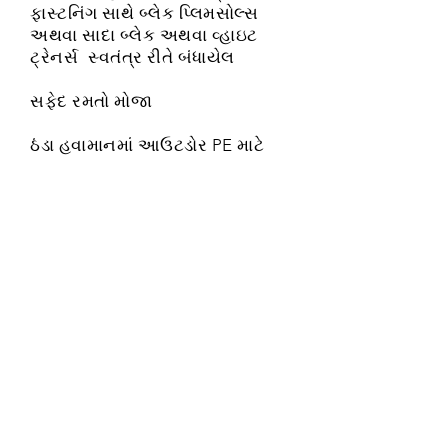
ફાસ્ટનિંગ સાથે બ્લેક પ્લિમસોલ્સ
અથવા સાદા બ્લેક અથવા વ્હાઇટ
ટ્રેનર્સ
સ્વતંત્ર રીતે બંધાયેલ
સફેદ રમતો મોજા
ઠંડા હવામાનમાં આઉટડોર PE માટે
ટ્રેકસૂટ
KS2
હાઉસ કલર્ડ ટી-શર્ટ
સફેદ અથવા કાળા સ્પોર્ટ્સ શોર્ટ્સ
સાદા કાળા કે સફેદ ટ્રેનર્સ
સફેદ રમતો મોજા