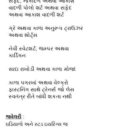
સફેદ, નૌકાદળ અથવા આકાશ
વાદળી પોલો શર્ટ અથવા સફેદ
અથવા આકાશ વાદળી શર્ટ
ગ્રે અથવા કાળા અનુરૂપ ટ્રાઉઝર
અથવા શોર્ટ્સ
નેવી સ્વેટશર્ટ, જમ્પર અથવા
કાર્ડિગન
સાદા રાખોડી અથવા કાળા મોજાં
કાળા પગરખાં અથવા વેલ્ક્રો
ફાસ્ટનિંગ સાથે ટ્રેનર્સ જો લેસ
સ્વતંત્ર રીતે બાંધી શકતા નથી
જ્વેલરી
:
ઘડિયાળો અને સ્ટડ ઇયરિંગ્સ જ