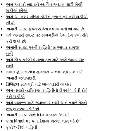
અમે અમારી સાઇટને સ્થગિત અથવા પાછી ખેંચી
શકીએ છીએ.
અમે આ કરાર બીજા કોઈને ટ્રાન્સફર કરી શકીએ
છીએ.
અમારી સાઇટ ફક્ત યુકેના વપરાશકર્તાઓ માટે છે.
તમે અમારી સાઇટ પર સામગ્રીનો ઉપયોગ કેવી રીતે
કરી શકો છો.
અમારી સાઇટ પરની માહિતી પર આધાર રાખશો
નહીં.
અમે લિંક કરેલી વેબસાઇટ્સ માટે અમે જવાબદાર
નથી.
તમારા દ્વારા થયેલા નુકસાન અથવા નુકસાન માટે
અમારી જવાબદારી.
ડિજિટલ સામગ્રી માટે જવાબદારી બાકાત.
અમે તમારી વ્યક્તિગત માહિતીનો ઉપયોગ કેવી રીતે
કરી શકીએ.
અમે વાયરસ માટે જવાબદાર નથી અને તમારે તેમને
રજૂ ન કરવા જોઈએ.
અમારી સાઇટ સાથે લિંક કરવાના નિયમો.
કયા વિવાદો પર કયા દેશના કાયદા લાગુ પડે છે?
કૂકીઝ વિશે માહિતી