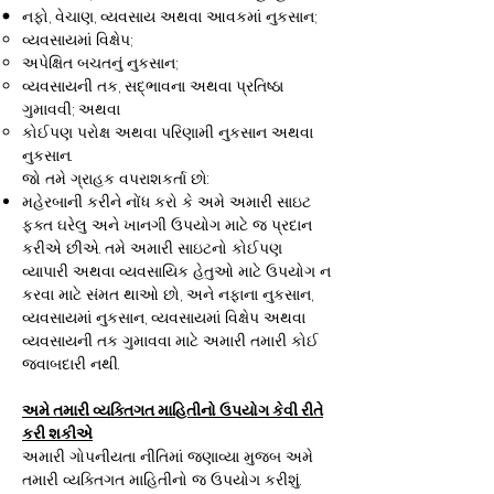
નફો, વેચાણ, વ્યવસાય અથવા આવકમાં નુકસાન;
વ્યવસાયમાં વિક્ષેપ;
અપેક્ષિત બચતનું નુકસાન;
વ્યવસાયની તક, સદ્ભાવના અથવા પ્રતિષ્ઠા
ગુમાવવી; અથવા
કોઈપણ પરોક્ષ અથવા પરિણામી નુકસાન અથવા
નુકસાન.
જો તમે ગ્રાહક વપરાશકર્તા છો:
મહેરબાની કરીને નોંધ કરો કે અમે અમારી સાઇટ
ફક્ત ઘરેલુ અને ખાનગી ઉપયોગ માટે જ પ્રદાન
કરીએ છીએ. તમે અમારી સાઇટનો કોઈપણ
વ્યાપારી અથવા વ્યવસાયિક હેતુઓ માટે ઉપયોગ ન
કરવા માટે સંમત થાઓ છો, અને નફાના નુકસાન,
વ્યવસાયમાં નુકસાન, વ્યવસાયમાં વિક્ષેપ અથવા
વ્યવસાયની તક ગુમાવવા માટે અમારી તમારી કોઈ
જવાબદારી નથી.
અમે તમારી વ્યક્તિગત માહિતીનો ઉપયોગ કેવી રીતે
કરી શકીએ
અમારી ગોપનીયતા નીતિમાં જણાવ્યા મુજબ અમે
તમારી વ્યક્તિગત માહિતીનો જ ઉપયોગ કરીશું.