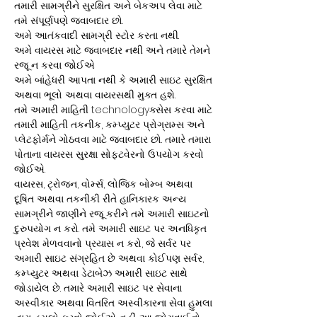
તમારી સામગ્રીને સુરક્ષિત અને બેકઅપ લેવા માટે
તમે સંપૂર્ણપણે જવાબદાર છો.
અમે આતંકવાદી સામગ્રી સ્ટોર કરતા નથી.
અમે વાયરસ માટે જવાબદાર નથી અને તમારે તેમને
રજૂ ન કરવા જોઈએ
અમે બાંહેધરી આપતા નથી કે અમારી સાઇટ સુરક્ષિત
અથવા ભૂલો અથવા વાયરસથી મુક્ત હશે.
તમે અમારી માહિતી technologyક્સેસ કરવા માટે
તમારી માહિતી તકનીક, કમ્પ્યુટર પ્રોગ્રામ્સ અને
પ્લેટફોર્મને ગોઠવવા માટે જવાબદાર છો. તમારે તમારા
પોતાના વાયરસ સુરક્ષા સોફ્ટવેરનો ઉપયોગ કરવો
જોઈએ.
વાયરસ, ટ્રોજન, વોર્મ્સ, લોજિક બોમ્બ અથવા
દૂષિત અથવા તકનીકી રીતે હાનિકારક અન્ય
સામગ્રીને જાણીને રજૂ કરીને તમે અમારી સાઇટનો
દુરુપયોગ ન કરો. તમે અમારી સાઇટ પર અનધિકૃત
પ્રવેશ મેળવવાનો પ્રયાસ ન કરો, જે સર્વર પર
અમારી સાઇટ સંગ્રહિત છે અથવા કોઈપણ સર્વર,
કમ્પ્યુટર અથવા ડેટાબેઝ અમારી સાઇટ સાથે
જોડાયેલ છે. તમારે અમારી સાઇટ પર સેવાના
અસ્વીકાર અથવા વિતરિત અસ્વીકારના સેવા હુમલા