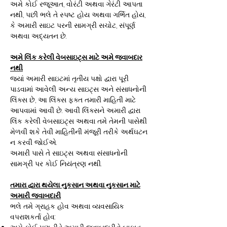
અમે કોઈ રજૂઆત, વોરંટી અથવા ગેરંટી આપતા
નથી, પછી ભલે તે સ્પષ્ટ હોય અથવા ગર્ભિત હોય,
કે અમારી સાઇટ પરની સામગ્રી સચોટ, સંપૂર્ણ
અથવા અદ્યતન છે.
અમે લિંક કરેલી વેબસાઇટ્સ માટે અમે જવાબદાર
નથી
જ્યાં અમારી સાઇટમાં તૃતીય પક્ષો દ્વારા પૂરી
પાડવામાં આવેલી અન્ય સાઇટ્સ અને સંસાધનોની
લિંક્સ છે, આ લિંક્સ ફક્ત તમારી માહિતી માટે
આપવામાં આવી છે. આવી લિંક્સને અમારી દ્વારા
લિંક કરેલી વેબસાઇટ્સ અથવા તમે તેમની પાસેથી
મેળવી શકે તેવી માહિતીની મંજૂરી તરીકે અર્થઘટન
ન કરવી જોઈએ.
અમારી પાસે તે સાઇટ્સ અથવા સંસાધનોની
સામગ્રી પર કોઈ નિયંત્રણ નથી.
તમારા દ્વારા થયેલા નુકસાન અથવા નુકસાન માટે
અમારી જવાબદારી
ભલે તમે ગ્રાહક હોવ અથવા વ્યવસાયિક
વપરાશકર્તા હોવ: