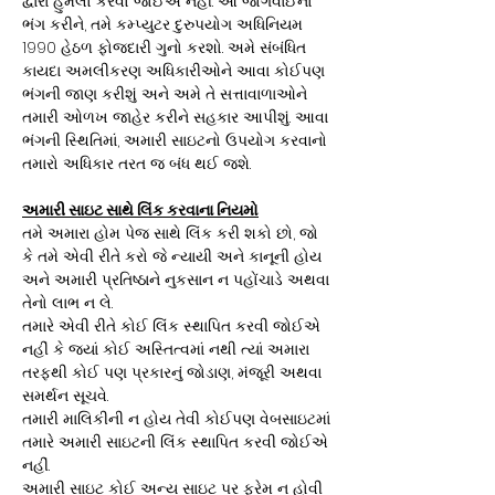
દ્વારા હુમલો કરવો જોઈએ નહીં. આ જોગવાઈનો
ભંગ કરીને, તમે કમ્પ્યુટર દુરુપયોગ અધિનિયમ
1990 હેઠળ ફોજદારી ગુનો કરશો. અમે સંબંધિત
કાયદા અમલીકરણ અધિકારીઓને આવા કોઈપણ
ભંગની જાણ કરીશું અને અમે તે સત્તાવાળાઓને
તમારી ઓળખ જાહેર કરીને સહકાર આપીશું. આવા
ભંગની સ્થિતિમાં, અમારી સાઇટનો ઉપયોગ કરવાનો
તમારો અધિકાર તરત જ બંધ થઈ જશે.
અમારી સાઇટ સાથે લિંક કરવાના નિયમો
તમે અમારા હોમ પેજ સાથે લિંક કરી શકો છો, જો
કે તમે એવી રીતે કરો જે ન્યાયી અને કાનૂની હોય
અને અમારી પ્રતિષ્ઠાને નુકસાન ન પહોંચાડે અથવા
તેનો લાભ ન લે.
તમારે એવી રીતે કોઈ લિંક સ્થાપિત કરવી જોઈએ
નહીં કે જ્યાં કોઈ અસ્તિત્વમાં નથી ત્યાં અમારા
તરફથી કોઈ પણ પ્રકારનું જોડાણ, મંજૂરી અથવા
સમર્થન સૂચવે.
તમારી માલિકીની ન હોય તેવી કોઈપણ વેબસાઇટમાં
તમારે અમારી સાઇટની લિંક સ્થાપિત કરવી જોઈએ
નહીં.
અમારી સાઇટ કોઈ અન્ય સાઇટ પર ફ્રેમ ન હોવી