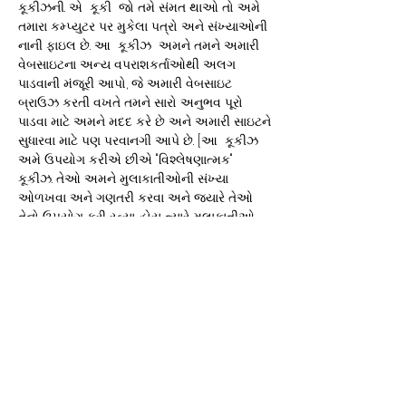
કૂકીઝની. એ કૂકી જો તમે સંમત થાઓ તો અમે
તમારા કમ્પ્યુટર પર મુકેલા પત્રો અને સંખ્યાઓની
નાની ફાઇલ છે. આ કૂકીઝ અમને તમને અમારી
વેબસાઇટના અન્ય વપરાશકર્તાઓથી અલગ
પાડવાની મંજૂરી આપો, જે અમારી વેબસાઇટ
બ્રાઉઝ કરતી વખતે તમને સારો અનુભવ પૂરો
પાડવા માટે અમને મદદ કરે છે અને અમારી સાઇટને
સુધારવા માટે પણ પરવાનગી આપે છે. [આ કૂકીઝ
અમે ઉપયોગ કરીએ છીએ "વિશ્લેષણાત્મક"
કૂકીઝ. તેઓ અમને મુલાકાતીઓની સંખ્યા
ઓળખવા અને ગણતરી કરવા અને જ્યારે તેઓ
તેનો ઉપયોગ કરી રહ્યા હોય ત્યારે મુલાકાતીઓ
સાઇટની આસપાસ કેવી રીતે ફરે છે તે જોવાની
મંજૂરી આપે છે. આ અમારી વેબસાઇટની
કાર્યપ્રણાલીમાં સુધારો કરવામાં મદદ કરે છે,
ઉદાહરણ તરીકે એ સુનિશ્ચિત કરીને કે
વપરાશકર્તાઓ જે શોધી રહ્યા છે તે સરળતાથી શોધી
રહ્યા છે.] [અમે માહિતી શેર કરતા નથી કૂકીઝ
કોઈપણ તૃતીય પક્ષો સાથે એકત્રિત કરો.]
કૂકી નીતિ