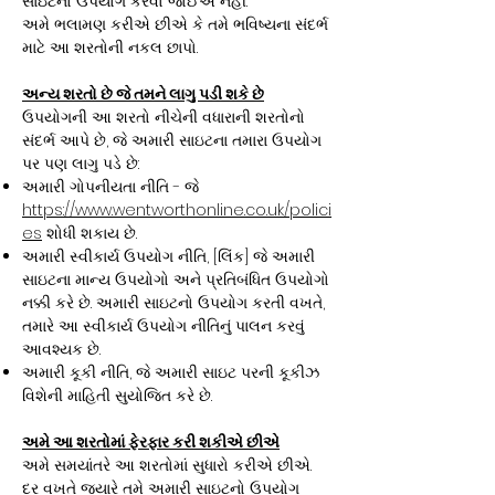
સાઇટનો ઉપયોગ કરવો જોઈએ નહીં.
અમે ભલામણ કરીએ છીએ કે તમે ભવિષ્યના સંદર્ભ
માટે આ શરતોની નકલ છાપો.
અન્ય શરતો છે જે તમને લાગુ પડી શકે છે
ઉપયોગની આ શરતો નીચેની વધારાની શરતોનો
સંદર્ભ આપે છે, જે અમારી સાઇટના તમારા ઉપયોગ
પર પણ લાગુ પડે છે:
અમારી ગોપનીયતા નીતિ - જે
https://www.wentworthonline.co.uk/polici
es
શોધી શકાય છે.
અમારી સ્વીકાર્ય ઉપયોગ નીતિ, [લિંક] જે અમારી
સાઇટના માન્ય ઉપયોગો અને પ્રતિબંધિત ઉપયોગો
નક્કી કરે છે. અમારી સાઇટનો ઉપયોગ કરતી વખતે,
તમારે આ સ્વીકાર્ય ઉપયોગ નીતિનું પાલન કરવું
આવશ્યક છે.
અમારી કૂકી નીતિ, જે અમારી સાઇટ પરની કૂકીઝ
વિશેની માહિતી સુયોજિત કરે છે.
અમે આ શરતોમાં ફેરફાર કરી શકીએ છીએ
અમે સમયાંતરે આ શરતોમાં સુધારો કરીએ છીએ.
દર વખતે જ્યારે તમે અમારી સાઇટનો ઉપયોગ