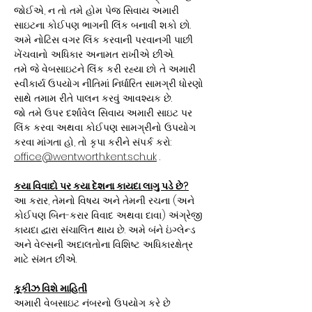
જોઈએ, ન તો તમે હોમ પેજ સિવાય અમારી
સાઇટના કોઈપણ ભાગની લિંક બનાવી શકો છો.
અમે નોટિસ વગર લિંક કરવાની પરવાનગી પાછી
ખેંચવાનો અધિકાર અનામત રાખીએ છીએ.
તમે જે વેબસાઇટને લિંક કરી રહ્યા છો તે અમારી
સ્વીકાર્ય ઉપયોગ નીતિમાં નિર્ધારિત સામગ્રી ધોરણો
સાથે તમામ રીતે પાલન કરવું આવશ્યક છે.
જો તમે ઉપર દર્શાવેલ સિવાય અમારી સાઇટ પર
લિંક કરવા અથવા કોઈપણ સામગ્રીનો ઉપયોગ
કરવા માંગતા હો, તો કૃપા કરીને સંપર્ક કરો:
office@wentworth.kent.sch.uk
.
કયા વિવાદો પર કયા દેશના કાયદા લાગુ પડે છે?
આ કરાર, તેમનો વિષય અને તેમની રચના (અને
કોઈપણ બિન-કરાર વિવાદ અથવા દાવા) અંગ્રેજી
કાયદા દ્વારા સંચાલિત થાય છે. અમે બંને ઇંગ્લેન્ડ
અને વેલ્સની અદાલતોના વિશિષ્ટ અધિકારક્ષેત્ર
માટે સંમત છીએ.
કૂકીઝ વિશે માહિતી
અમારી વેબસાઇટ નંબરનો ઉપયોગ કરે છે