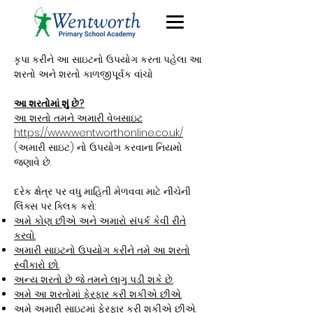
કૃપા કરીને આ સાઇટનો ઉપયોગ કરતા પહેલા આ
શરતો અને શરતો કાળજીપૂર્વક વાંચો
આ શરતોમાં શું છે?
આ શરતો તમને અમારી વેબસાઇટ
https://www.wentworthonline.co.uk/
(અમારી સાઇટ) નો ઉપયોગ કરવાના નિયમો
જણાવે છે.
દરેક ક્ષેત્ર પર વધુ માહિતી મેળવવા માટે નીચેની
લિંક્સ પર ક્લિક કરો:
અમે કોણ છીએ અને અમારો સંપર્ક કેવી રીતે
કરવો.
અમારી સાઇટનો ઉપયોગ કરીને તમે આ શરતો
સ્વીકારો છો.
અન્ય શરતો છે જે તમને લાગુ પડી શકે છે.
અમે આ શરતોમાં ફેરફાર કરી શકીએ છીએ.
અમે અમારી સાઇટમાં ફેરફાર કરી શકીએ છીએ.