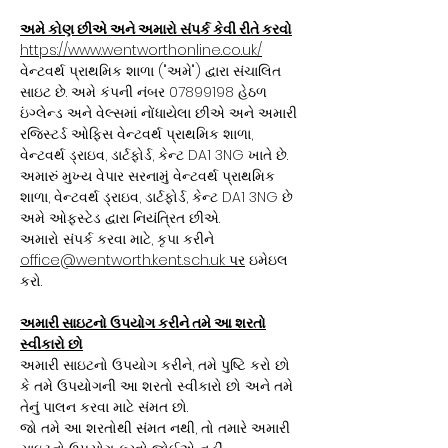
અમે કોણ છીએ અને અમારો સંપર્ક કેવી રીતે કરવો
https://www.wentworthonline.co.uk/
વેન્ટવર્થ પ્રાથમિક શાળા ("અમે") દ્વારા સંચાલિત
સાઇટ છે. અમે કંપની નંબર 07899198 હેઠળ
ઇંગ્લેન્ડ અને વેલ્સમાં નોંધાયેલા છીએ અને અમારી
રજિસ્ટર્ડ ઓફિસ વેન્ટવર્થ પ્રાથમિક શાળા,
વેન્ટવર્થ ડ્રાઇવ, ડાર્ટફોર્ડ, કેન્ટ DA1 3NG ખાતે છે.
અમારું મુખ્ય વેપાર સરનામું વેન્ટવર્થ પ્રાથમિક
શાળા, વેન્ટવર્થ ડ્રાઇવ, ડાર્ટફોર્ડ, કેન્ટ DA1 3NG છે
અમે ઓફસ્ટેડ દ્વારા નિયંત્રિત છીએ.
અમારો સંપર્ક કરવા માટે, કૃપા કરીને
office@wentworth.kent.sch.uk પર
ઇમેઇલ
કરો.
અમારી સાઇટનો ઉપયોગ કરીને તમે આ શરતો
સ્વીકારો છો
અમારી સાઇટનો ઉપયોગ કરીને, તમે પુષ્ટિ કરો છો
કે તમે ઉપયોગની આ શરતો સ્વીકારો છો અને તમે
તેનું પાલન કરવા માટે સંમત છો.
જો તમે આ શરતોથી સંમત નથી, તો તમારે અમારી