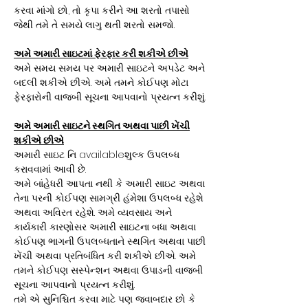
કરવા માંગો છો, તો કૃપા કરીને આ શરતો તપાસો
જેથી તમે તે સમયે લાગુ થતી શરતો સમજો.
અમે અમારી સાઇટમાં ફેરફાર કરી શકીએ છીએ
અમે સમય સમય પર અમારી સાઇટને અપડેટ અને
બદલી શકીએ છીએ. અમે તમને કોઈપણ મોટા
ફેરફારોની વાજબી સૂચના આપવાનો પ્રયત્ન કરીશું.
અમે અમારી સાઇટને સ્થગિત અથવા પાછી ખેંચી
શકીએ છીએ
અમારી સાઇટ નિ availableશુલ્ક ઉપલબ્ધ
કરાવવામાં આવી છે.
અમે બાંહેધરી આપતા નથી કે અમારી સાઇટ અથવા
તેના પરની કોઈપણ સામગ્રી હંમેશા ઉપલબ્ધ રહેશે
અથવા અવિરત રહેશે. અમે વ્યવસાય અને
કાર્યકારી કારણોસર અમારી સાઇટના બધા અથવા
કોઈપણ ભાગની ઉપલબ્ધતાને સ્થગિત અથવા પાછી
ખેંચી અથવા પ્રતિબંધિત કરી શકીએ છીએ. અમે
તમને કોઈપણ સસ્પેન્શન અથવા ઉપાડની વાજબી
સૂચના આપવાનો પ્રયત્ન કરીશું.
તમે એ સુનિશ્ચિત કરવા માટે પણ જવાબદાર છો કે