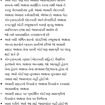
અમે કોઈ પણ રીતે અમારી જવાબદારીને બાકાત
રાખતા નથી અથવા મર્યાદિત કરતા નથી જ્યાં તે
કરવું ગેરકાયદેસર હશે. આમાં અમારી બેદરકારી
અથવા અમારા કર્મચારીઓ, એજન્ટો અથવા પેટા
કોન્ટ્રાક્ટરોની બેદરકારી અને છેતરપિંડી અથવા
કપટપૂર્ણ ખોટી રજૂઆતને કારણે મૃત્યુ અથવા
વ્યક્તિગત ઇજા માટે જવાબદારી શામેલ છે.
જો તમે વ્યવસાયિક વપરાશકર્તા છો:
અમે બધી ગર્ભિત શરતો, વોરંટીઓ, રજૂઆતો અથવા
અન્ય શરતોને બાકાત રાખીએ છીએ જે અમારી
સાઇટ અથવા તેના પરની કોઈપણ સામગ્રી પર લાગુ
થઈ શકે છે.
કોન્ટ્રાક્ટમાં, ત્રાસ (બેદરકારી સહિત), વૈધાનિક
ફરજનો ભંગ, અથવા અન્યથા, જો આગાહી હેઠળ,
તેના હેઠળ અથવા તેના સંબંધમાં ઉદ્ભવતા હોય તો
પણ, અમે કોઈપણ નુકશાન અથવા નુકસાન માટે
તમારા માટે જવાબદાર નહીં હોઈએ.
અમારી સાઇટનો ઉપયોગ, અથવા ઉપયોગ કરવામાં
અસમર્થતા; અથવા
અમારી સાઇટ પર પ્રદર્શિત કોઈપણ સામગ્રીનો
ઉપયોગ અથવા તેના પર નિર્ભરતા.
ખાસ કરીને, અમે આ માટે જવાબદાર નહીં હોઈએ: