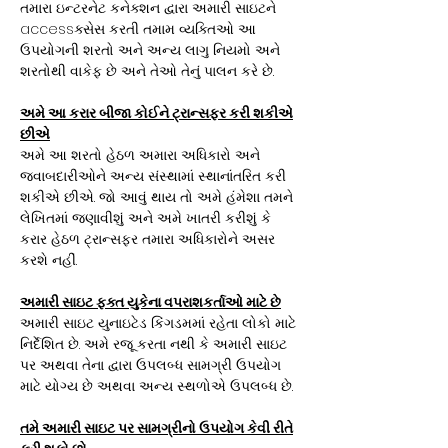
તમારા ઇન્ટરનેટ કનેક્શન દ્વારા અમારી સાઇટને
accessક્સેસ કરતી તમામ વ્યક્તિઓ આ
ઉપયોગની શરતો અને અન્ય લાગુ નિયમો અને
શરતોથી વાકેફ છે અને તેઓ તેનું પાલન કરે છે.
અમે આ કરાર બીજા કોઈને ટ્રાન્સફર કરી શકીએ
છીએ
અમે આ શરતો હેઠળ અમારા અધિકારો અને
જવાબદારીઓને અન્ય સંસ્થામાં સ્થાનાંતરિત કરી
શકીએ છીએ. જો આવું થાય તો અમે હંમેશા તમને
લેખિતમાં જણાવીશું અને અમે ખાતરી કરીશું કે
કરાર હેઠળ ટ્રાન્સફર તમારા અધિકારોને અસર
કરશે નહીં.
અમારી સાઇટ ફક્ત યુકેના વપરાશકર્તાઓ માટે છે
અમારી સાઇટ યુનાઇટેડ કિંગડમમાં રહેતા લોકો માટે
નિર્દેશિત છે. અમે રજૂ કરતા નથી કે અમારી સાઇટ
પર અથવા તેના દ્વારા ઉપલબ્ધ સામગ્રી ઉપયોગ
માટે યોગ્ય છે અથવા અન્ય સ્થળોએ ઉપલબ્ધ છે.
તમે અમારી સાઇટ પર સામગ્રીનો ઉપયોગ કેવી રીતે