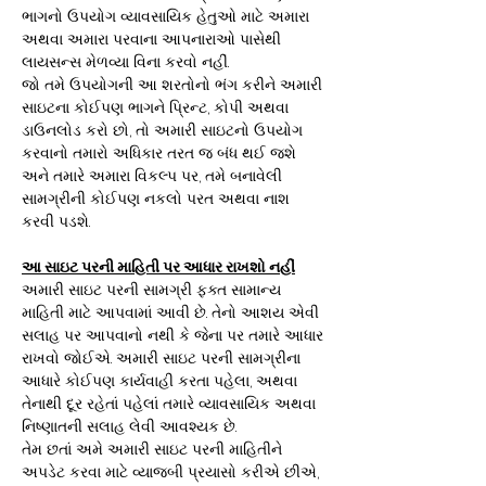
ભાગનો ઉપયોગ વ્યાવસાયિક હેતુઓ માટે અમારા
અથવા અમારા પરવાના આપનારાઓ પાસેથી
લાયસન્સ મેળવ્યા વિના કરવો નહીં.
જો તમે ઉપયોગની આ શરતોનો ભંગ કરીને અમારી
સાઇટના કોઈપણ ભાગને પ્રિન્ટ, કોપી અથવા
ડાઉનલોડ કરો છો, તો અમારી સાઇટનો ઉપયોગ
કરવાનો તમારો અધિકાર તરત જ બંધ થઈ જશે
અને તમારે અમારા વિકલ્પ પર, તમે બનાવેલી
સામગ્રીની કોઈપણ નકલો પરત અથવા નાશ
કરવી પડશે.
આ સાઇટ પરની માહિતી પર આધાર રાખશો નહીં
અમારી સાઇટ પરની સામગ્રી ફક્ત સામાન્ય
માહિતી માટે આપવામાં આવી છે. તેનો આશય એવી
સલાહ પર આપવાનો નથી કે જેના પર તમારે આધાર
રાખવો જોઈએ. અમારી સાઇટ પરની સામગ્રીના
આધારે કોઈપણ કાર્યવાહી કરતા પહેલા, અથવા
તેનાથી દૂર રહેતાં પહેલાં તમારે વ્યાવસાયિક અથવા
નિષ્ણાતની સલાહ લેવી આવશ્યક છે.
તેમ છતાં અમે અમારી સાઇટ પરની માહિતીને
અપડેટ કરવા માટે વ્યાજબી પ્રયાસો કરીએ છીએ,