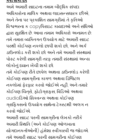
કરી શકો છો
અમે અમારી સાઇટના તમામ બૌદ્ધિક સંપદા
અધિકારોના માલિક અથવા લાઇસન્સધારક છીએ,
અને તેના પર પ્રકાશિત સામગ્રીમાં. તે કૃતિઓ
વિશ્વભરના ક copyપિરાઇટ કાયદાઓ અને સંધિઓ
દ્વારા સુરક્ષિત છે. આવા તમામ અધિકારો અનામત છે.
તમે તમારા વ્યક્તિગત ઉપયોગ માટે અમારી સાઇટ
પરથી કોઈપણ નકલો છાપી શકો છો, અને અર્ક
ડાઉનલોડ કરી શકો છો અને તમે અમારી સંસ્થામાં
પોસ્ટ કરેલી સામગ્રી તરફ તમારી સંસ્થામાં અન્ય
લોકોનું ધ્યાન ખેંચી શકો છો.
તમે કોઈપણ રીતે છાપેલ અથવા ડાઉનલોડ કરેલી
કોઈપણ સામગ્રીના કાગળ અથવા ડિજિટલ
નકલોમાં ફેરફાર કરવો જોઈએ નહીં, અને તમારે
કોઈપણ ચિત્રો, ફોટોગ્રાફ્સ, વિડિઓ અથવા
audioડિઓ સિક્વન્સ અથવા કોઈપણ
ગ્રાફિક્સનો ઉપયોગ સાથેના ટેક્સ્ટથી અલગ ન
કરવો જોઈએ.
અમારી સાઇટ પરની સામગ્રીના લેખકો તરીકે
અમારી સ્થિતિ (અને કોઈપણ ઓળખાતા
યોગદાનકર્તાઓની) હંમેશા સ્વીકારવી જ જોઇએ.
તમે અમારી સાઇટ પરની સામગ્રીના કોઈપણ